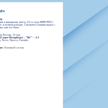
н
арта болельщика
 фирменной атрибутики
илеты и абонементы
м»
илеты на Яндекс Афиша
26
kybox
ка к выездному матчу 23-го тура МИР РПЛ с
» в полном разгаре. Смотрите в нашем видео с
ки, как это было.
т России. 23 тур.
(Санкт-Петербург) – "КС" – 2:1
орядителей
л
,
Фото
,
Пресса
,
Онлайн
.
нений болельщиков
ия:
Основной состав
.