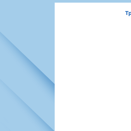
Игроки
РПЛ
Чемпионат СС
Тренерско-административный со
Календарь
Кубок СССР
К
Т
Руководство
Таблица
Чемпионат Ро
Фонд поддержки
Шахматка
Кубок России
Контакты
Статистика состава
Лига Европы 
Солидарность Самара Арена
Баланс матчей
Кубок Интерт
Закупки
FONBET Кубок России
Молодежное 
Вакансии
Матчи
Кубок Премье
Документы
Молодежная команда
Кубок ФНЛ
Календарь
Игроки
Таблица
Ветераны
Шахматка
Стадион "Мета
Статистика состава
Крылья Советов-2
Календарь
Таблица
Шахматка