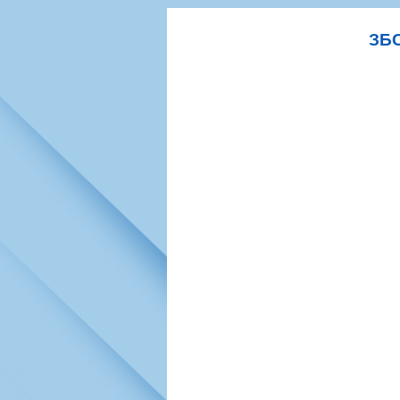
Игроки
РПЛ
Чемпионат СС
Тренерско-административный со
Календарь
Кубок СССР
К
ЗБС
Руководство
Таблица
Чемпионат Ро
Фонд поддержки
Шахматка
Кубок России
Контакты
Статистика состава
Лига Европы 
Солидарность Самара Арена
Баланс матчей
Кубок Интерт
Закупки
FONBET Кубок России
Молодежное 
Вакансии
Матчи
Кубок Премье
Документы
Молодежная команда
Кубок ФНЛ
Календарь
Игроки
Таблица
Ветераны
Шахматка
Стадион "Мета
Статистика состава
Крылья Советов-2
Календарь
Таблица
Шахматка