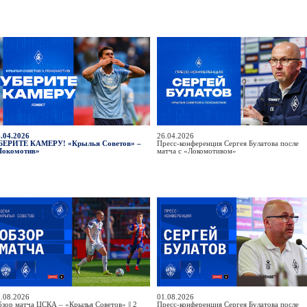
.04.2026
26.04.2026
БЕРИТЕ КАМЕРУ! «Крылья Советов» –
Пресс-конференция Сергея Булатова после
Локомотив»
матча с «Локомотивом»
.08.2026
01.08.2026
зор матча ЦСКА – «Крылья Советов» || 2
Пресс-конференция Сергея Булатова после