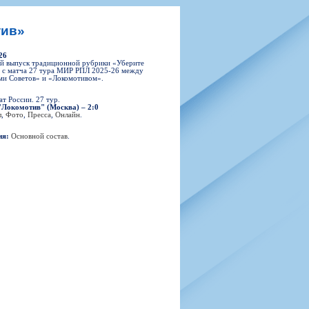
н
арта болельщика
 фирменной атрибутики
илеты и абонементы
тив»
илеты на Яндекс Афиша
26
kybox
й выпуск традиционной рубрики «Уберите
 с матча 27 тура МИР РПЛ 2025-26 между
ми Советов» и «Локомотивом».
т России. 27 тур.
"Локомотив" (Москва) – 2:0
орядителей
л
,
Фото
,
Пресса
,
Онлайн
.
нений болельщиков
ия:
Основной состав
.