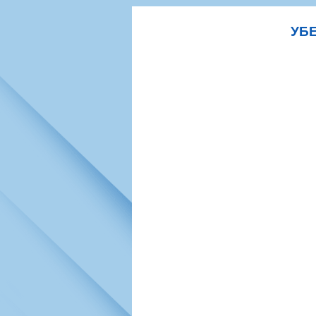
Игроки
РПЛ
Чемпионат СС
Тренерско-административный со
Календарь
Кубок СССР
К
УБЕ
Руководство
Таблица
Чемпионат Ро
Фонд поддержки
Шахматка
Кубок России
Контакты
Статистика состава
Лига Европы 
Солидарность Самара Арена
Баланс матчей
Кубок Интерт
Закупки
FONBET Кубок России
Молодежное 
Вакансии
Матчи
Кубок Премье
Документы
Молодежная команда
Кубок ФНЛ
Календарь
Игроки
Таблица
Ветераны
Шахматка
Стадион "Мета
Статистика состава
Крылья Советов-2
Календарь
Таблица
Шахматка