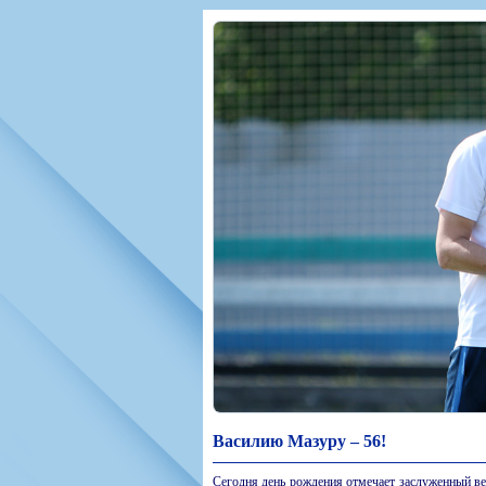
Игроки
РПЛ
Чемпионат СС
Тренерско-административный со
Календарь
Кубок СССР
К
Руководство
Таблица
Чемпионат Ро
Фонд поддержки
Шахматка
Кубок России
Контакты
Статистика состава
Лига Европы 
Солидарность Самара Арена
Баланс матчей
Кубок Интерт
Закупки
FONBET Кубок России
Молодежное 
Вакансии
Матчи
Кубок Премье
Документы
Молодежная команда
Кубок ФНЛ
Календарь
Игроки
Таблица
Ветераны
Шахматка
Стадион "Мета
Статистика состава
Крылья Советов-2
Календарь
Таблица
Василию Мазуру – 56!
Шахматка
Сегодня день рождения отмечает заслуженный в