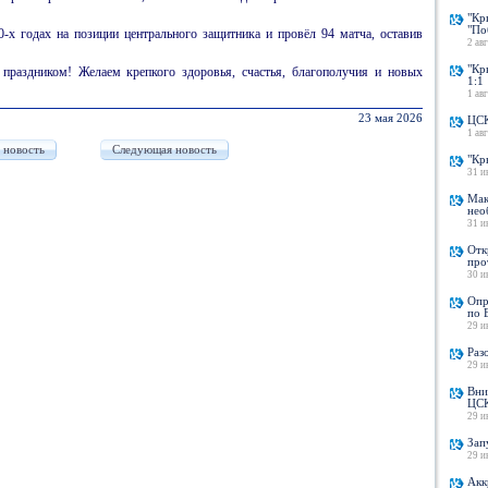
"Кр
"По
-х годах на позиции центрального защитника и провёл 94 матча, оставив
2 ав
"Кр
праздником! Желаем крепкого здоровья, счастья, благополучия и новых
1:1
1 ав
23 мая 2026
ЦСК
1 ав
 новость
Следующая новость
"Кр
31 и
Мак
нео
31 и
Отк
про
30 и
Опр
по 
29 и
Раз
29 и
Вни
ЦСК
29 и
Зап
29 и
Акк