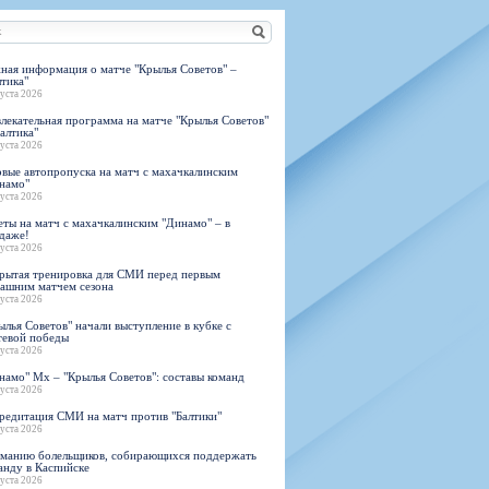
н
арта болельщика
 фирменной атрибутики
илеты и абонементы
илеты на Яндекс Афиша
ная информация о матче "Крылья Советов" –
лтика"
kybox
густа 2026
влекательная программа на матче "Крылья Советов"
Балтика"
густа 2026
овые автопропуска на матч с махачкалинским
орядителей
намо"
густа 2026
нений болельщиков
еты на матч с махачкалинским "Динамо" – в
даже!
густа 2026
рытая тренировка для СМИ перед первым
ашним матчем сезона
густа 2026
ылья Советов" начали выступление в кубке с
тевой победы
густа 2026
намо" Мх – "Крылья Советов": составы команд
густа 2026
редитация СМИ на матч против "Балтики"
густа 2026
манию болельщиков, собирающихся поддержать
анду в Каспийске
густа 2026