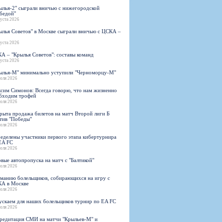
ылья-2" сыграли вничью с нижегородской
бедой"
густа 2026
ылья Советов" в Москве сыграли вничью с ЦСКА –
густа 2026
А – "Крылья Советов": составы команд
густа 2026
ылья-М" минимально уступили "Черноморцу-М"
юля 2026
сим Симонов: Всегда говорю, что нам жизненно
бходим трофей
юля 2026
рыта продажа билетов на матч Второй лиги Б
тив "Победы"
юля 2026
еделены участники первого этапа кибертурнира
EA FC
юля 2026
овые автопропуска на матч с "Балтикой"
юля 2026
манию болельщиков, собирающихся на игру с
А в Москве
юля 2026
ускаем для наших болельщиков турнир по EA FC
юля 2026
редитация СМИ на матчи "Крыльев-М" и