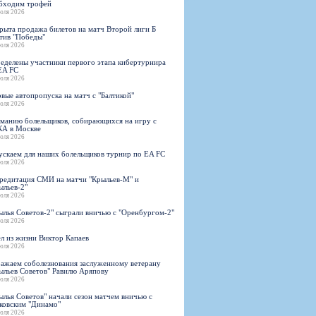
бходим трофей
юля 2026
рыта продажа билетов на матч Второй лиги Б
тив "Победы"
юля 2026
еделены участники первого этапа кибертурнира
EA FC
юля 2026
овые автопропуска на матч с "Балтикой"
юля 2026
манию болельщиков, собирающихся на игру с
А в Москве
юля 2026
ускаем для наших болельщиков турнир по EA FC
юля 2026
редитация СМИ на матчи "Крыльев-М" и
ыльев-2"
юля 2026
ылья Советов-2" сыграли вничью с "Оренбургом-2"
юля 2026
л из жизни Виктор Капаев
юля 2026
ажаем соболезнования заслуженному ветерану
ыльев Советов" Равилю Аряпову
юля 2026
ылья Советов" начали сезон матчем вничью с
ковским "Динамо"
юля 2026