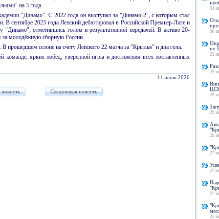
нео
льями" на 3 года.
31 и
адемии "Динамо". С 2022 года он выступал за "Динамо-2", с которым стал
Отк
и. В сентябре 2023 года Лепский дебютировал в Российской Премьер-Лиге и
про
у "Динамо", отметившись голом и результативной передачей. В активе 20-
30 и
ах за молодёжную сборную России.
Опр
 В прошедшем сезоне на счету Лепского 22 матча за "Крылья" и два гола.
по 
29 и
 команде, ярких побед, уверенной игры и достижения всех поставленных
Раз
29 и
11 июня 2026
Вни
ЦСК
 новость
Следующая новость
29 и
Зап
29 и
Акк
"Кр
28 и
"Кр
27 и
Уше
27 и
Выр
"Кр
27 и
"Кр
мос
25 и