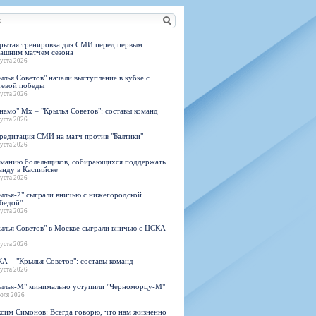
н
арта болельщика
 фирменной атрибутики
илеты и абонементы
илеты на Яндекс Афиша
рытая тренировка для СМИ перед первым
ашним матчем сезона
kybox
густа 2026
ылья Советов" начали выступление в кубке с
тевой победы
густа 2026
намо" Мх – "Крылья Советов": составы команд
орядителей
густа 2026
нений болельщиков
редитация СМИ на матч против "Балтики"
густа 2026
манию болельщиков, собирающихся поддержать
анду в Каспийске
густа 2026
ылья-2" сыграли вничью с нижегородской
бедой"
густа 2026
ылья Советов" в Москве сыграли вничью с ЦСКА –
густа 2026
А – "Крылья Советов": составы команд
густа 2026
ылья-М" минимально уступили "Черноморцу-М"
юля 2026
сим Симонов: Всегда говорю, что нам жизненно