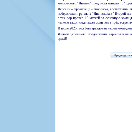
московского "Динамо", подписал контракт с "Кры
Лепский – уроженец Вилючинска, воспитанник ак
победителем группы 2 "Дивизиона Б" Второй лиг
с тех пор провёл 10 матчей за основную команд
летнего защитника также один гол в трёх встреч
В июле 2025 года был арендован нашей командой.
Желаем успешного продолжения карьеры в нашей
целей!
Предыдущая