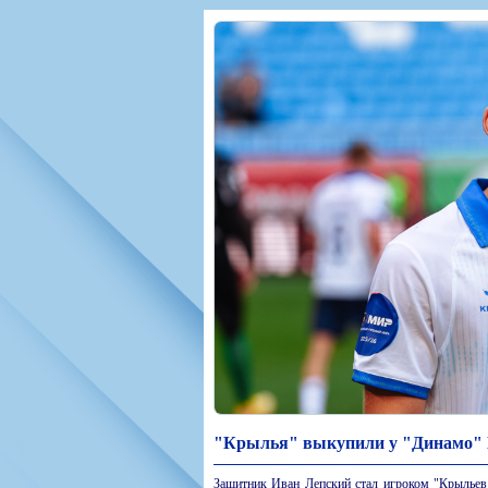
Игроки
РПЛ
Чемпионат СС
Тренерско-административный со
Календарь
Кубок СССР
К
Руководство
Таблица
Чемпионат Ро
Фонд поддержки
Шахматка
Кубок России
Контакты
Статистика состава
Лига Европы 
Солидарность Самара Арена
Баланс матчей
Кубок Интерт
Закупки
FONBET Кубок России
Молодежное 
Вакансии
Матчи
Кубок Премье
Документы
Молодежная команда
Кубок ФНЛ
Календарь
Игроки
Таблица
Ветераны
Шахматка
Стадион "Мета
Статистика состава
Крылья Советов-2
Календарь
Таблица
"Крылья" выкупили у "Динамо" 
Шахматка
Защитник Иван Лепский стал игроком "Крыльев 