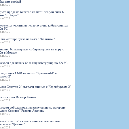
бходим трофей
юля 2026
рыта продажа билетов на матч Второй лиги Б
тив "Победы"
юля 2026
еделены участники первого этапа кибертурнира
EA FC
юля 2026
овые автопропуска на матч с "Балтикой"
юля 2026
манию болельщиков, собирающихся на игру с
А в Москве
юля 2026
ускаем для наших болельщиков турнир по EA FC
юля 2026
редитация СМИ на матчи "Крыльев-М" и
ыльев-2"
юля 2026
ылья Советов-2" сыграли вничью с "Оренбургом-2"
юля 2026
л из жизни Виктор Капаев
юля 2026
ажаем соболезнования заслуженному ветерану
ыльев Советов" Равилю Аряпову
юля 2026
ылья Советов" начали сезон матчем вничью с
ковским "Динамо"
юля 2026