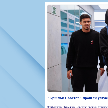
Игроки
РПЛ
Чемпионат СС
Тренерско-административный со
Календарь
Кубок СССР
К
Руководство
Таблица
Чемпионат Ро
Фонд поддержки
Шахматка
Кубок России
Контакты
Статистика состава
Лига Европы 
Солидарность Самара Арена
Баланс матчей
Кубок Интерт
Закупки
FONBET Кубок России
Молодежное 
Вакансии
Матчи
Кубок Премье
Документы
Молодежная команда
Кубок ФНЛ
Календарь
Игроки
Таблица
Ветераны
Шахматка
Стадион "Мета
Статистика состава
Крылья Советов-2
Календарь
Таблица
"Крылья Советов" прошли углубл
Шахматка
Футболисты "Крыльев Советов" прошли углублен