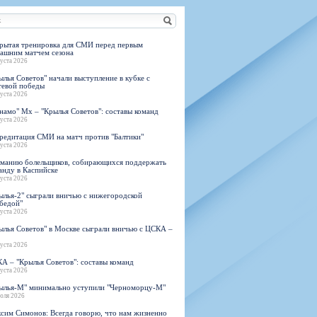
н
арта болельщика
 фирменной атрибутики
илеты и абонементы
илеты на Яндекс Афиша
рытая тренировка для СМИ перед первым
ашним матчем сезона
kybox
густа 2026
ылья Советов" начали выступление в кубке с
тевой победы
густа 2026
намо" Мх – "Крылья Советов": составы команд
орядителей
густа 2026
нений болельщиков
редитация СМИ на матч против "Балтики"
густа 2026
манию болельщиков, собирающихся поддержать
анду в Каспийске
густа 2026
ылья-2" сыграли вничью с нижегородской
бедой"
густа 2026
ылья Советов" в Москве сыграли вничью с ЦСКА –
густа 2026
А – "Крылья Советов": составы команд
густа 2026
ылья-М" минимально уступили "Черноморцу-М"
юля 2026
сим Симонов: Всегда говорю, что нам жизненно