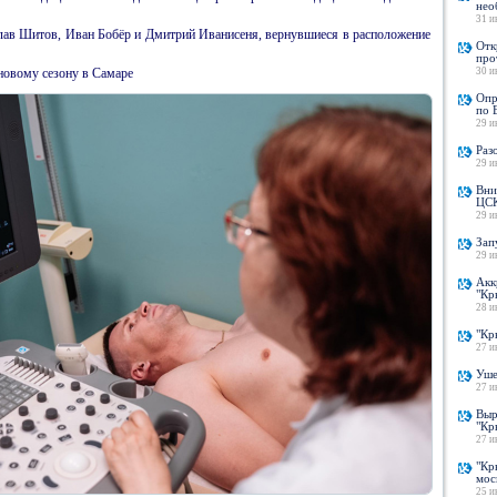
нео
31 и
лав Шитов, Иван Бобёр и Дмитрий Иванисеня, вернувшиеся в расположение
Отк
про
новому сезону в Самаре
30 и
Опр
по 
29 и
Раз
29 и
Вни
ЦСК
29 и
Зап
29 и
Акк
"Кр
28 и
"Кр
27 и
Уше
27 и
Выр
"Кр
27 и
"Кр
мос
25 и