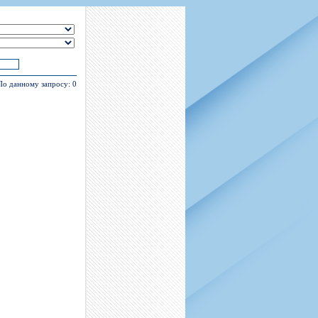
н
арта болельщика
 фирменной атрибутики
илеты и абонементы
илеты на Яндекс Афиша
kybox
 По данному запросу: 0
орядителей
нений болельщиков