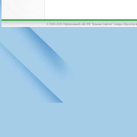
© 2000-2026 Официальный сайт ФК "Крылья Советов" Самара. При использов