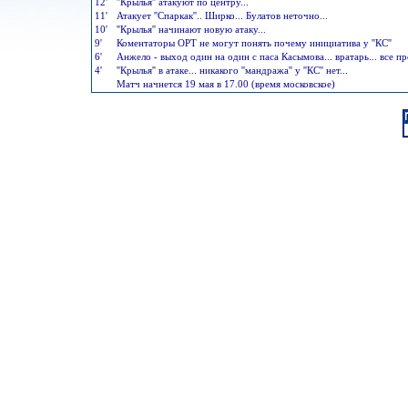
12'
''Крылья'' атакуют по центру...
11'
Атакует ''Спаркак''.. Ширко... Булатов неточно...
10'
''Крылья'' начинают новую атаку...
9'
Коментаторы ОРТ не могут понять почему инициатива у ''КС''
6'
Анжело - выход один на один с паса Касымова... вратарь... все пре
4'
''Крылья'' в атаке... никакого ''мандража'' у ''КС'' нет...
Матч начнется 19 мая в 17.00 (время московское)