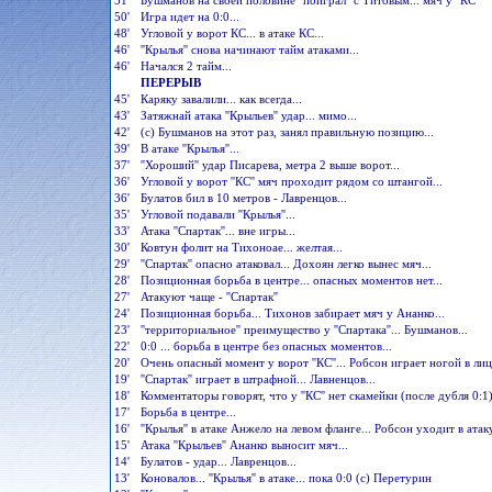
51'
Бушманов на своей половине ''поиграл'' с Титовым... мяч у ''КС''
50'
Игра идет на 0:0...
48'
Угловой у ворот КС... в атаке КС...
46'
''Крылья'' снова начинают тайм атаками...
46'
Начался 2 тайм...
ПЕРЕРЫВ
45'
Каряку завалили... как всегда...
43'
Затяжнай атака ''Крыльев'' удар... мимо...
42'
(с) Бушманов на этот раз, занял правильную позицию...
39'
В атаке ''Крылья''...
37'
''Хороший'' удар Писарева, метра 2 выше ворот...
36'
Угловой у ворот ''КС'' мяч проходит рядом со штангой...
36'
Булатов бил в 10 метров - Лавренцов...
35'
Угловой подавали ''Крылья''...
33'
Атака ''Спартак''... вне игры...
30'
Ковтун фолит на Тихоноае... желтая...
29'
''Спартак'' опасно атаковал... Дохоян легко вынес мяч...
28'
Позиционная борьба в центре... опасных моментов нет...
27'
Атакуют чаще - ''Спартак''
24'
Позиционная борьба... Тихонов забирает мяч у Ананко...
23'
''территориальное'' преимущество у ''Спартака''... Бушманов...
22'
0:0 ... борьба в центре без опасных моментов...
20'
Очень опасный момент у ворот ''КС''... Робсон играет ногой в лиц
19'
''Спартак'' играет в штрафной... Лавненцов...
18'
Комментаторы говорят, что у ''КС'' нет скамейки (после дубля 0:1
17'
Борьба в центре...
16'
''Крылья'' в атаке Анжело на левом фланге... Робсон уходит в атаку
15'
Атака ''Крыльев'' Ананко выносит мяч...
14'
Булатов - удар... Лавренцов...
13'
Коновалов... ''Крылья'' в атаке... пока 0:0 (с) Перетурин