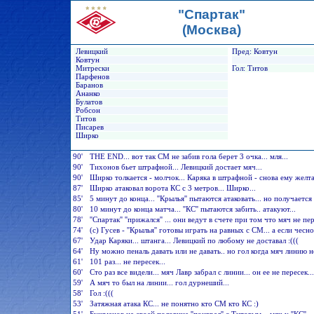
"Спартак"
(Москва)
Левицкий
Пред: Ковтун
Ковтун
Митрески
Гол: Титов
Парфенов
Баранов
Ананко
Булатов
Робсон
Титов
Писарев
Ширко
90'
THE END... вот так СМ не забив гола берет 3 очка... мля...
90'
Тихонов бьет штрафной... Левицкий достает мяч...
90'
Ширко толкается - молчок... Каряка в штрафной - снова ему желтая
87'
Ширко атаковал ворота КС с 3 метров... Ширко...
85'
5 минут до конца... ''Крылья'' пытаются атаковать... но получается '
80'
10 минут до конца матча... ''КС'' пытаются забить.. атакуют...
78'
''Спартак'' ''прижался'' ... они ведут в счете при том что мяч не пе
74'
(с) Гусев - ''Крылья'' готовы играть на равных с СМ... а если чес
67'
Удар Каряки... штанга... Левицкий по любому не доставал :(((
64'
Ну можно пеналь давать или не давать.. но гол когда мяч линию не
61'
101 раз... не пересек...
60'
Сто раз все видели... мяч Лавр забрал с линии... он ее не пересек...
59'
А мяч то был на линии... гол дурнеший...
58'
Гол :(((
53'
Затяжная атака КС... не понятно кто СМ кто КС :)