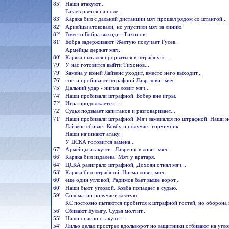
85'
Наши атакуют...
Газаев рвется на поле.
83'
Каряка бил с дальней дистанции мяч прошел рядом со штангой...
82'
Ариейцы атоковали, но упустили мяч за линию.
82'
Вместо Бобра выходит Тихонов.
81'
Бобра задерживают. Желтую получает Гусев.
Армейцы держат мяч.
80'
Каряка пытался прорваться в штрафную...
79'
У нас готовится выйти Тихонов...
79'
Замена у коней Лайзенс уходит, вместо него выходит...
76'
гости пробивают штрафной Лавр ловит мяч.
75'
Дальний удар - нигма ловит мяч...
74'
Наши пробивали штрафной. Бобер вне игры.
72'
Игра продолжается....
72'
Судья подзыает капитанов и разговаривает...
71'
Наши пробивали штрафной. Мяч замеиался по штрафной. Наши нес
Лайзенс сбивает Ковбу и получает горчичник.
Наши начинают атаку.
У ЦСКА готовится замена...
67'
Армейцы атакуют - Лавренцов ловит мяч.
66'
Каряка бил издалека. Мяч у вратаря.
64'
ЦСКА разиграло штрафной, Дохоян отнял мяч...
63'
Каряка бил штрафной. Нигма ловит мяч.
60'
еще один угловой, Радимов бьет выше ворот...
60'
Наши бьют угловой. Ковба попадает в судью.
59'
Соломатин получает желтую
КС постояно пытаются пробится к штрафной гостей, но оборона 
56'
Сбивают Булыгу. Судья молчит...
55'
Наши опасно отакуют...
54'
Лильо делал прострел вдольворот но защитники отбивают на угло