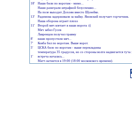
18'
Наши били по воротам - мимо...
Наши разиграли штрафной безуспешно...
На поле выходит Дохоян вместо Шунейко.
13'
Радимова задерживали за майку. Яновский получает горчичник.
Наша оборона играет плохо
11'
Второй мяч влетает в наши ворота :((
Мяч забил Гусев
Лавренцов получил травму
8'
наши пропустили мяч...
7'
Ковба бил по воротам. Выше ворот.
5'
ЦСКА било по воротам - выше перекладины
температура 35 градусов, но со стороны волги надвигается туча :
1'
встреча началась...
Матч начнется в 19:00 (18:00 московского времени).