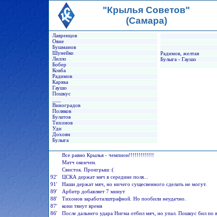
"Крылья Советов"
(Самара)
Лавренцов
Овие
Бушманов
Шунейко
Радимов, желтая
Лилло
Булыга - Гаушо
Бобер
Ковба
Радимов
Каряка
Гаушо
Пошкус
___
Виноградов
Поляков
Булатов
Тихонов
Уди
Дохоян
Булыга
Все равно Крылья - чемпион!!!!!!!!!!!!!
Матч окончен.
Свисток. Проигрыш :(
92'
ЦСКА держат мяч в середине поля...
91'
Наши держат мяч, но ничего сущесвенного сделать не могут.
89'
Арбитр добавляет 7 минут
88'
Тихонов заработалштрафной. Но пообили неудачно.
87'
кони тянут время
86'
После дальнего удара Нигма отбил мяч, но упал. Пошкус бил по 