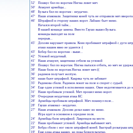
52'
Пошкус бил по воротам Нигма ловит мяч
50'
Атакуют армейцы...
48'
Булыга бил по воротам - неудачно.
47'
Наши атаковали. Защитники коней чуть не отправили мяч вворота
46'
Штрафной в сторону наших ворот. Лайзанс бьет мимо.
Начался второй тайм...
В нашей команде замена. Вместо Гаушо вышел Булыга.
команды выходят на поле
перерыв...
45'
Дохоян нарушает правила. Кони пробивают штрафной с дуги штр
атаки нашим явно не удаются :(
43'
Бобер бил по воротам - выше...
42'
Угловой неудачный.
41'
Наши атакуют, защитники отбили на угловой
39'
Пошкус бил по воротам. Нигма пытался отбить, но мяч не удержал
38'
Наши били по воротам.Нигма ловит мяч:((
36'
радимов получает желтую.
36'
наши бьют штрафной. Какряка чуть не забивает
35'
Радимова сбили. Радимов лежит на поле и спорит с судьей.
34'
Еще один угловой в исполнении наших. Овие недотягивается до 
31'
Наши пробивали угловой. Мяч прошел мимо ворот.
30'
Очередная неудачная атака КС
28'
Армейцы пробивали штрафной. Мяч покинул поле...
28'
Гаушо атаковал - неудачно.
27'
Наши атаковали. Дохоян делал навес но мимо.
Игра идет в основном в середине поля.
24'
Армейцы били штрафной. Лавренцов на месте.
22'
Наши пробивают угловой. Армейцы выбивают мяч.
20'
Бобра сбили с ног около штрафной коней. Быстрый розыгрыш штр
19'
Еще одна атака наших, но пока безрезультатно.