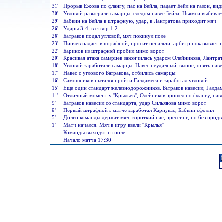
31'
Прорыв Ежова по флангу, пас на Бейла, падает Бейл на газон, ви
30'
Угловой разыграли самарцы, следом навес Бейла, Ньямси выбивае
29'
Бабкин на Бейла в штрафную, удар, в Лантратова приходит мяч
26'
Удары 3-4, в створ 1-2
26'
Батраков подал угловой, мяч покинул поле
23'
Пиняев падает в штрафной, просит пенальти, арбитр показывает 
22'
Баринов из штрафной пробил мимо ворот
20'
Красивая атака самарцев закончилась ударом Олейникова, Лантра
18'
Угловой заработали самарцы. Навес неудачный, вынос, опять наве
17'
Навес с углового Батракова, отбились самарцы
16'
Самошников пытался пройти Галдамеса и заработал угловой
15'
Еще один стандарт железнодорожников. Батраков навесил, Галда
11'
Отличный момент у ''Крыльев'', Олейников прошел по флангу, нав
9'
Батраков навесил со стандарта, удар Сильянова мимо ворот
9'
Первый штрафной в матче заработал Карпукас, Бабкин сфолил
5'
Долго команды держат мяч, короткий пас, прессинг, но без прод
1'
Матч начался. Мяч в игру ввели ''Крылья''
Команды выходят на поле
Начало матча 17:30