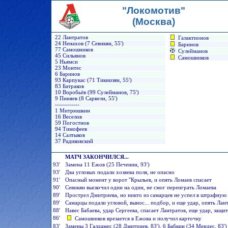
"Локомотив"
(Москва)
22 Лантратов
Галактионов
24 Ненахов (7 Севикян, 55')
Баринов
77 Самошников
Сулейманов
45 Сильянов
Самошников
5 Ньямси
23 Монтес
6 Баринов
93 Карпукас (71 Тикнизян, 55')
83 Батраков
10 Воробьёв (99 Сулейманов, 75')
9 Пиняев (8 Сарвели, 55')
------------
1 Митрюшкин
16 Веселов
59 Погостнов
94 Тимофеев
14 Салтыков
37 Радиковский
МАТЧ ЗАКОНЧИЛСЯ...
93'
Замена 11 Ежов (25 Печенин, 93')
93'
Два угловых подали хозяева поля, не опасно
91'
Опасный момент у ворот ''Крыльев, и опять Ломаев спасает
90'
Севикян выскочил один на один, не смог переиграть Ломаева
89'
Прострел Дмитриева, но никто из самарцев не успел в штрафную
89'
Самарцы подали угловой, вынос... подбор, и еще удар, опять Лан
88'
Навес Бабаева, удар Сергеева, спасает Лантратов, еще удар, защи
86'
Самошников врезается в Ежова и получил карточку
83'
Замены 3 Галдамес (28 Дмитриев, 83'), 6 Бабкин (34 Мендес, 83') 