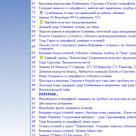
81'
Красивая перепасовка Олейникова, Сергеева и Ежова в штрафной ''
79'
Галдамес навесил со штрафного, выбили мяч защитники, подбор з
75'
Сулейманов, только что вышедший на замену, забивает
75'
Замена 10 Воробьёв (99 Сулейманов, 75')
74'
Баринов получает предупреждение
71'
Дальний удар Севикяна, сильно, но мимо
68'
Хорошо вывели в штрафную Севикяна, неточный удар нападающе
67'
Подача Галдамеса с углового, отбились железнодорожники, подб
66'
Удар Гарре из штрафной, рикошет и угловой
Опасно после очередного навеса Батракова с углового, но обошло
64'
стандарте
63'
Батраков подал угловой, отбились самарцы, подбор за ''Локо'' уда
59'
Главный тренер ''Локомотива'' Галактионов получает предупр
56'
Удар Сергеева, Лантратов на месте
55'
Замены 24 Ненахов (7 Севикян, 55'), 93 Карпукас (71 Тикнизян, 55
53'
Длинная передача вперед, Лантратов опередил Ежова и Сергеева
51'
Навес Галдамеса со штрафного, отбились хозяева
51'
Прострел к воротам, Сергеев в борьбе все-таки смог пробить не
49'
Хорошая атака самарцев, удар Олейникова в защитника, еще удар 
46'
Начался второй тайм
ПЕРЕРЫВ...
45'
Неразбериха в штрафной самарцев, но пробить по воротам не да
45'
Две минуты добавлено
43'
Воробьёву врачи оказывают помощь
42'
Батраков подал угловой, вынос, быстрая атака самарцев... Ежов 
41'
Навес Пиняева, Солдатенков выбивает... удар Самошникова, рикош
38'
Удар Батракова из штрафной, мимо ворот
36'
Теперь угловой у ворот ''Локомотива''. Галдамес навесил, отбилис
35'
Батраков подал угловой, Ломаев забрал мяч
35'
Замена 23 Бейл (15 Рассказов, 35')