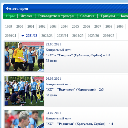
Игроки
РПЛ
Чемпионат СССР
Пресса
Фото
Фотогалерея
Тренерско-административный состав
Календарь
Кубок СССР
Книги
Крылья Советов - Т
Игры
Руководство
Игроки
Таблица
Руководство и тренеры
Чемпионат России
События
Трансляции матчей
Трибуны
Ком
Фонд поддержки
Шахматка
Кубок России
Прочее
1999
2000
2001
2002
2003
2004
2005
2006
2007
2008
2009
Контакты
Статистика состава
Лига Европы УЕФА
2020/21
2021/22
2022/23
2023/24
2024/25
2025/26
2026/27
Солидарность Самара Арена
Баланс матчей
Кубок Интертото УЕФА
22.06.2021
Закупки
FONBET Кубок России
Молодежное первенство
Контрольный матч
Вакансии
Матчи
Кубок Премьер-лиги
"КС" – "Спартак" (Суботица, Сербия) – 5:0
Документы
Молодежная команда
Кубок ФНЛ
75 фото
Календарь
Игроки
Таблица
Ветераны
26.06.2021
Шахматка
Стадион "Металлург"
Контрольный матч
"КС" – "Будучност" (Черногория) – 2:3
Статистика состава
58 фото
Крылья Советов-2
Календарь
Таблица
04.07.2021
Контрольный матч
Шахматка
"КС" – "Раднички" (Крагуевац, Сербия) – 4:1