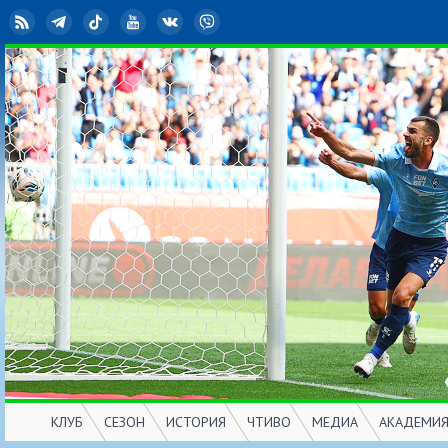
RSS
Telegram
TikTok
YouTube
ВКонтакте
Viber
КЛУБ
СЕЗОН
ИСТОРИЯ
ЧТИВО
МЕДИА
АКАДЕМИ