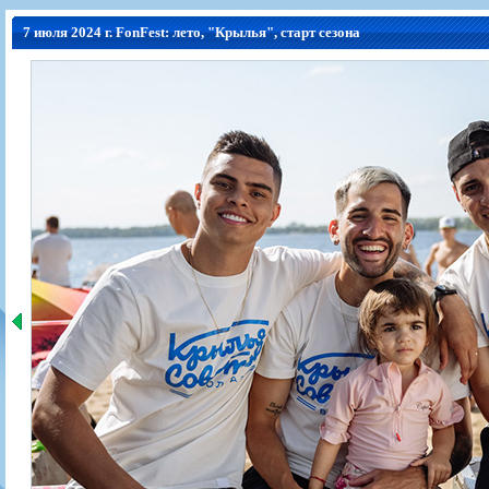
Игроки
РПЛ
Чемпионат СССР
Пресса
Фото
7 июля 2024 г. FonFest: лето, "Крылья", старт сезона
Тренерско-административный состав
Календарь
Кубок СССР
Книги
Крылья Советов - Т
Руководство
Таблица
Чемпионат России
Трансляции матчей
Фонд поддержки
Шахматка
Кубок России
Прочее
Контакты
Статистика состава
Лига Европы УЕФА
Солидарность Самара Арена
Баланс матчей
Кубок Интертото УЕФА
Закупки
FONBET Кубок России
Молодежное первенство
Вакансии
Матчи
Кубок Премьер-лиги
Документы
Молодежная команда
Кубок ФНЛ
Календарь
Игроки
Таблица
Ветераны
Шахматка
Стадион "Металлург"
Статистика состава
Крылья Советов-2
Календарь
Таблица
Шахматка