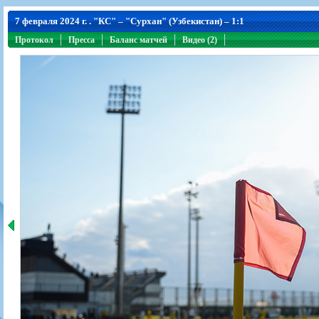
Игроки
РПЛ
Чемпионат СССР
Пресса
Фото
7 февраля 2024 г. . "КС" – "Сурхан" (Узбекистан) – 1:1
Тренерско-административный состав
Календарь
Кубок СССР
Книги
Крылья Советов - Т
Протокол
Руководство
Пресса
Таблица
Баланс матчей
Чемпионат России
Видео (2)
Трансляции матчей
Фонд поддержки
Шахматка
Кубок России
Прочее
Контакты
Статистика состава
Лига Европы УЕФА
Солидарность Самара Арена
Баланс матчей
Кубок Интертото УЕФА
Закупки
FONBET Кубок России
Молодежное первенство
Вакансии
Матчи
Кубок Премьер-лиги
Документы
Молодежная команда
Кубок ФНЛ
Календарь
Игроки
Таблица
Ветераны
Шахматка
Стадион "Металлург"
Статистика состава
Крылья Советов-2
Календарь
Таблица
Шахматка