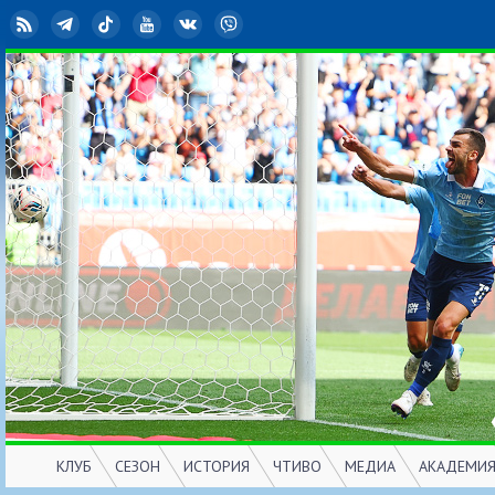
RSS
Telegram
TikTok
YouTube
ВКонтакте
Viber
КЛУБ
СЕЗОН
ИСТОРИЯ
ЧТИВО
МЕДИА
АКАДЕМИ