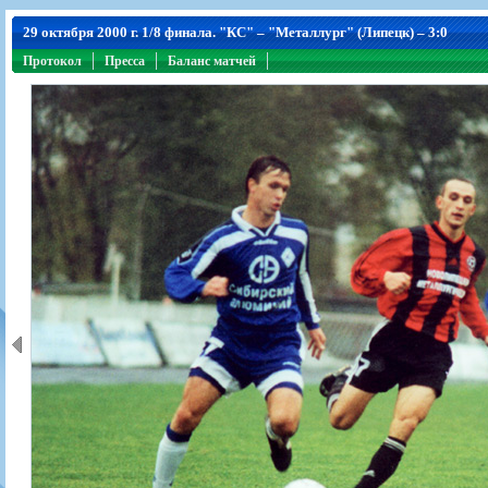
Игроки
РПЛ
Чемпионат СССР
Пресса
Фото
29 октября 2000 г. 1/8 финала. "КС" – "Металлург" (Липецк) – 3:0
Тренерско-административный состав
Календарь
Кубок СССР
Книги
Крылья Советов - Т
Протокол
Руководство
Пресса
Таблица
Баланс матчей
Чемпионат России
Трансляции матчей
Фонд поддержки
Шахматка
Кубок России
Прочее
Контакты
Статистика состава
Лига Европы УЕФА
Солидарность Самара Арена
Баланс матчей
Кубок Интертото УЕФА
Закупки
FONBET Кубок России
Молодежное первенство
Вакансии
Матчи
Кубок Премьер-лиги
Документы
Молодежная команда
Кубок ФНЛ
Календарь
Игроки
Таблица
Ветераны
Шахматка
Стадион "Металлург"
Статистика состава
Крылья Советов-2
Календарь
Таблица
Шахматка