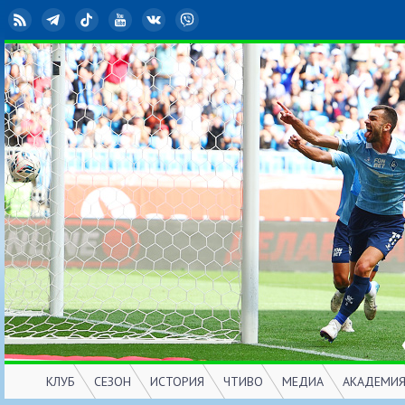
RSS
Telegram
TikTok
YouTube
ВКонтакте
Viber
КЛУБ
СЕЗОН
ИСТОРИЯ
ЧТИВО
МЕДИА
АКАДЕМИ