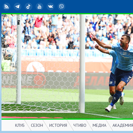
RSS
Telegram
TikTok
YouTube
ВКонтакте
Viber
КЛУБ
СЕЗОН
ИСТОРИЯ
ЧТИВО
МЕДИА
АКАДЕМИ