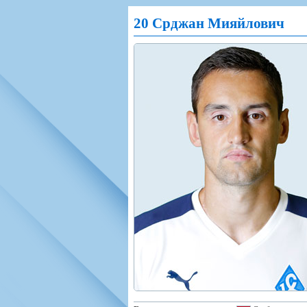
Игроки
РПЛ
Чемпионат СС
20 Срджан Мияйлович
Тренерско-административный со
Календарь
Кубок СССР
К
Руководство
Таблица
Чемпионат Ро
Фонд поддержки
Шахматка
Кубок России
Контакты
Статистика состава
Лига Европы 
Солидарность Самара Арена
Баланс матчей
Кубок Интерт
Закупки
FONBET Кубок России
Молодежное 
Вакансии
Матчи
Кубок Премье
Документы
Молодежная команда
Кубок ФНЛ
Календарь
Игроки
Таблица
Ветераны
Шахматка
Стадион "Мета
Статистика состава
Крылья Советов-2
Календарь
Таблица
Шахматка