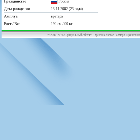
Гражданство
Россия
Дата рождения
13.11.2002 (23 года)
Амплуа
вратарь
Рост / Вес
192 см / 90 кг
© 2000-2026 Официальный сайт ФК "Крылья Советов" Самара. При использов