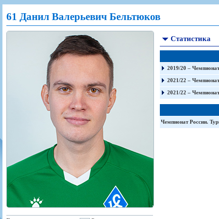
Игроки
РПЛ
Чемпионат СССР
Пресса
Фото
61 Данил Валерьевич Бельтюков
Тренерско-административный состав
Календарь
Кубок СССР
Книги
Крылья Советов - Т
Руководство
Таблица
Чемпионат России
Трансляции матчей
Статистика
Фонд поддержки
Шахматка
Кубок России
Прочее
Контакты
Статистика состава
Лига Европы УЕФА
Солидарность Самара Арена
Баланс матчей
Кубок Интертото УЕФА
2019/20 – Чемпионат
Закупки
FONBET Кубок России
Молодежное первенство
2021/22 – Чемпионат
Вакансии
Матчи
Кубок Премьер-лиги
2021/22 – Чемпионат
Документы
Молодежная команда
Кубок ФНЛ
Календарь
Игроки
Чемпионат России. Тур
Таблица
Ветераны
Шахматка
Стадион "Металлург"
Статистика состава
Крылья Советов-2
Календарь
Таблица
Шахматка