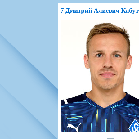
Игроки
РПЛ
Чемпионат СС
7 Дмитрий Алиевич Кабут
Тренерско-административный со
Календарь
Кубок СССР
К
Руководство
Таблица
Чемпионат Ро
Фонд поддержки
Шахматка
Кубок России
Контакты
Статистика состава
Лига Европы 
Солидарность Самара Арена
Баланс матчей
Кубок Интерт
Закупки
FONBET Кубок России
Молодежное 
Вакансии
Матчи
Кубок Премье
Документы
Молодежная команда
Кубок ФНЛ
Календарь
Игроки
Таблица
Ветераны
Шахматка
Стадион "Мета
Статистика состава
Крылья Советов-2
Календарь
Таблица
Шахматка