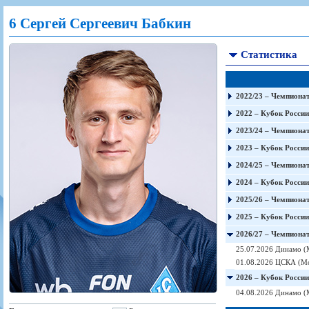
Игроки
РПЛ
Чемпионат СССР
Пресса
Фото
6 Сергей Сергеевич Бабкин
Тренерско-административный состав
Календарь
Кубок СССР
Книги
Крылья Советов - Т
Руководство
Таблица
Чемпионат России
Трансляции матчей
Статистика
Фонд поддержки
Шахматка
Кубок России
Прочее
Контакты
Статистика состава
Лига Европы УЕФА
Солидарность Самара Арена
Баланс матчей
Кубок Интертото УЕФА
2022/23 – Чемпионат
Закупки
FONBET Кубок России
Молодежное первенство
2022 – Кубок России
Вакансии
Матчи
Кубок Премьер-лиги
2023/24 – Чемпионат
Документы
Молодежная команда
Кубок ФНЛ
2023 – Кубок России
Календарь
Игроки
2024/25 – Чемпионат
Таблица
Ветераны
2024 – Кубок России
Шахматка
Стадион "Металлург"
2025/26 – Чемпионат
Статистика состава
2025 – Кубок России
2026/27 – Чемпионат
Крылья Советов-2
25.07.2026 Динамо (
Календарь
01.08.2026 ЦСКА (Мо
Таблица
2026 – Кубок России
Шахматка
04.08.2026 Динамо (