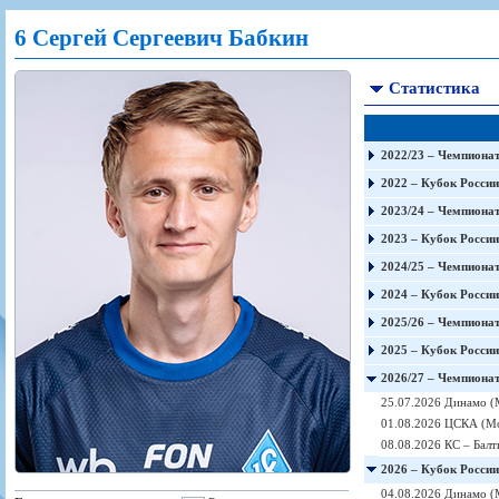
Игроки
РПЛ
Чемпионат СССР
Пресса
Фото
6 Сергей Сергеевич Бабкин
Тренерско-административный состав
Календарь
Кубок СССР
Книги
Крылья Советов - Т
Руководство
Таблица
Чемпионат России
Трансляции матчей
Статистика
Фонд поддержки
Шахматка
Кубок России
Прочее
Контакты
Статистика состава
Лига Европы УЕФА
Солидарность Самара Арена
Баланс матчей
Кубок Интертото УЕФА
2022/23 – Чемпионат
Закупки
FONBET Кубок России
Молодежное первенство
2022 – Кубок России
Вакансии
Матчи
Кубок Премьер-лиги
2023/24 – Чемпионат
Документы
Молодежная команда
Кубок ФНЛ
2023 – Кубок России
Календарь
Игроки
2024/25 – Чемпионат
Таблица
Ветераны
2024 – Кубок России
Шахматка
Стадион "Металлург"
2025/26 – Чемпионат
Статистика состава
2025 – Кубок России
2026/27 – Чемпионат
Крылья Советов-2
25.07.2026 Динамо (
Календарь
01.08.2026 ЦСКА (Мо
Таблица
08.08.2026 КС – Балт
Шахматка
2026 – Кубок России
04.08.2026 Динамо (