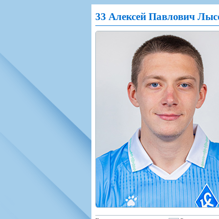
Игроки
РПЛ
Чемпионат СС
33 Алексей Павлович Лыс
Тренерско-административный со
Календарь
Кубок СССР
К
Руководство
Таблица
Чемпионат Ро
Фонд поддержки
Шахматка
Кубок России
Контакты
Статистика состава
Лига Европы 
Солидарность Самара Арена
Баланс матчей
Кубок Интерт
Закупки
FONBET Кубок России
Молодежное 
Вакансии
Матчи
Кубок Премье
Документы
Молодежная команда
Кубок ФНЛ
Календарь
Игроки
Таблица
Ветераны
Шахматка
Стадион "Мета
Статистика состава
Крылья Советов-2
Календарь
Таблица
Шахматка