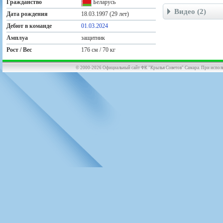
Гражданство
Беларусь
Видео (2)
Дата рождения
18.03.1997 (29 лет)
Дебют в команде
01.03.2024
Амплуа
защитник
Рост / Вес
176 см / 70 кг
© 2000-2026 Официальный сайт ФК "Крылья Советов" Самара. При использов