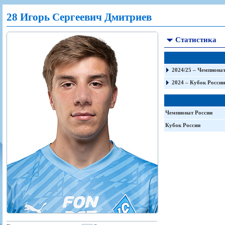
Игроки
РПЛ
Чемпионат СССР
Пресса
Фото
28 Игорь Сергеевич Дмитриев
Тренерско-административный состав
Календарь
Кубок СССР
Книги
Крылья Советов - Т
Руководство
Таблица
Чемпионат России
Трансляции матчей
Статистика
Фонд поддержки
Шахматка
Кубок России
Прочее
Контакты
Статистика состава
Лига Европы УЕФА
Солидарность Самара Арена
Баланс матчей
Кубок Интертото УЕФА
2024/25 – Чемпионат
Закупки
FONBET Кубок России
Молодежное первенство
2024 – Кубок России
Вакансии
Матчи
Кубок Премьер-лиги
Документы
Молодежная команда
Кубок ФНЛ
Чемпионат России
Календарь
Игроки
Кубок России
Таблица
Ветераны
Шахматка
Стадион "Металлург"
Статистика состава
Крылья Советов-2
Календарь
Таблица
Шахматка