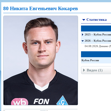
Игроки
РПЛ
Чемпионат СССР
Пресса
Фото
80 Никита Евгеньевич Кокарев
Тренерско-административный состав
Календарь
Кубок СССР
Книги
Крылья Советов - Т
Руководство
Таблица
Чемпионат России
Трансляции матчей
Статистика
Фонд поддержки
Шахматка
Кубок России
Прочее
Контакты
Статистика состава
Лига Европы УЕФА
Солидарность Самара Арена
Баланс матчей
Кубок Интертото УЕФА
2025 – Кубок России
Закупки
FONBET Кубок России
Молодежное первенство
2026 – Кубок России
Вакансии
Матчи
Кубок Премьер-лиги
04.08.2026 Динамо (
Документы
Молодежная команда
Кубок ФНЛ
Календарь
Игроки
Кубок России
Таблица
Ветераны
Видео (1)
Шахматка
Стадион "Металлург"
Статистика состава
Крылья Советов-2
Календарь
Таблица
Шахматка