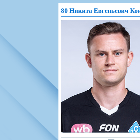
Игроки
РПЛ
Чемпионат СС
80 Никита Евгеньевич Ко
Тренерско-административный со
Календарь
Кубок СССР
К
Руководство
Таблица
Чемпионат Ро
Фонд поддержки
Шахматка
Кубок России
Контакты
Статистика состава
Лига Европы 
Солидарность Самара Арена
Баланс матчей
Кубок Интерт
Закупки
FONBET Кубок России
Молодежное 
Вакансии
Матчи
Кубок Премье
Документы
Молодежная команда
Кубок ФНЛ
Календарь
Игроки
Таблица
Ветераны
Шахматка
Стадион "Мета
Статистика состава
Крылья Советов-2
Календарь
Таблица
Шахматка