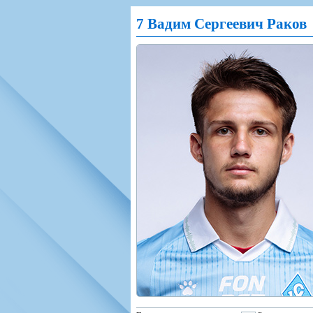
Игроки
РПЛ
Чемпионат СС
7 Вадим Сергеевич Раков
Тренерско-административный со
Календарь
Кубок СССР
К
Руководство
Таблица
Чемпионат Ро
Фонд поддержки
Шахматка
Кубок России
Контакты
Статистика состава
Лига Европы 
Солидарность Самара Арена
Баланс матчей
Кубок Интерт
Закупки
FONBET Кубок России
Молодежное 
Вакансии
Матчи
Кубок Премье
Документы
Молодежная команда
Кубок ФНЛ
Календарь
Игроки
Таблица
Ветераны
Шахматка
Стадион "Мета
Статистика состава
Крылья Советов-2
Календарь
Таблица
Шахматка