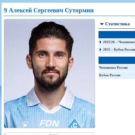
Игроки
РПЛ
Чемпионат СССР
Пресса
Фото
9 Алексей Сергеевич Сутормин
Тренерско-административный состав
Календарь
Кубок СССР
Книги
Крылья Советов - Т
Руководство
Таблица
Чемпионат России
Трансляции матчей
Статистика
Фонд поддержки
Шахматка
Кубок России
Прочее
Контакты
Статистика состава
Лига Европы УЕФА
Солидарность Самара Арена
Баланс матчей
Кубок Интертото УЕФА
2025/26 – Чемпионат
Закупки
FONBET Кубок России
Молодежное первенство
2025 – Кубок России
Вакансии
Матчи
Кубок Премьер-лиги
Документы
Молодежная команда
Кубок ФНЛ
Чемпионат России
Календарь
Игроки
Кубок России
Таблица
Ветераны
Шахматка
Стадион "Металлург"
Статистика состава
Крылья Советов-2
Календарь
Таблица
Шахматка