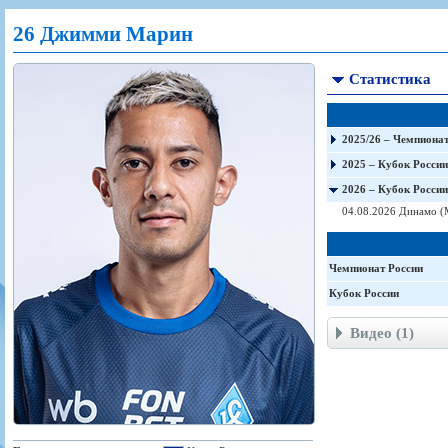
Игроки
РПЛ
Чемпионат СССР
Пресса
Фото
26 Джимми Марин
Тренерско-административный состав
Календарь
Кубок СССР
Книги
Крылья Советов - Т
Руководство
Таблица
Чемпионат России
Трансляции матчей
Статистика
Фонд поддержки
Шахматка
Кубок России
Прочее
Контакты
Статистика состава
Лига Европы УЕФА
Солидарность Самара Арена
Баланс матчей
Кубок Интертото УЕФА
2025/26 – Чемпионат
Закупки
FONBET Кубок России
Молодежное первенство
2025 – Кубок России
Вакансии
Матчи
Кубок Премьер-лиги
2026 – Кубок России
Документы
Молодежная команда
Кубок ФНЛ
04.08.2026 Динамо (
Календарь
Игроки
Таблица
Ветераны
Чемпионат России
Шахматка
Стадион "Металлург"
Кубок России
Статистика состава
Видео (1)
Крылья Советов-2
Календарь
Таблица
Шахматка