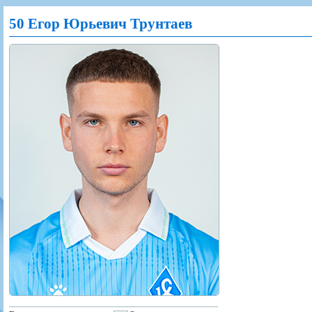
Игроки
РПЛ
Чемпионат СССР
Пресса
Фото
50 Егор Юрьевич Трунтаев
Тренерско-административный состав
Календарь
Кубок СССР
Книги
Крылья Советов - Т
Руководство
Таблица
Чемпионат России
Трансляции матчей
Фонд поддержки
Шахматка
Кубок России
Прочее
Контакты
Статистика состава
Лига Европы УЕФА
Солидарность Самара Арена
Баланс матчей
Кубок Интертото УЕФА
Закупки
FONBET Кубок России
Молодежное первенство
Вакансии
Матчи
Кубок Премьер-лиги
Документы
Молодежная команда
Кубок ФНЛ
Календарь
Игроки
Таблица
Ветераны
Шахматка
Стадион "Металлург"
Статистика состава
Крылья Советов-2
Календарь
Таблица
Шахматка