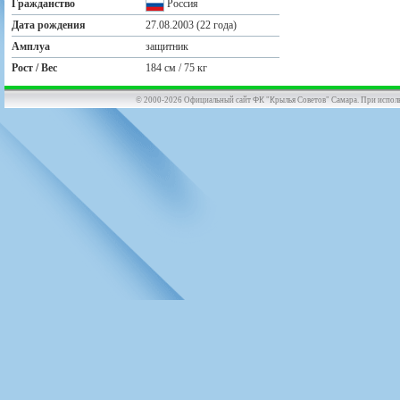
Гражданство
Россия
Дата рождения
27.08.2003 (22 года)
Амплуа
защитник
Рост / Вес
184 см / 75 кг
© 2000-2026 Официальный сайт ФК "Крылья Советов" Самара. При использов