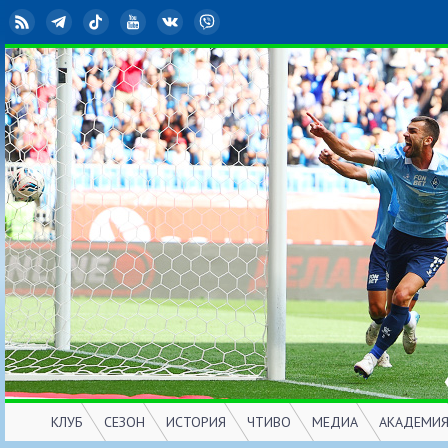
RSS
Telegram
TikTok
YouTube
ВКонтакте
Viber
КЛУБ
СЕЗОН
ИСТОРИЯ
ЧТИВО
МЕДИА
АКАДЕМИ