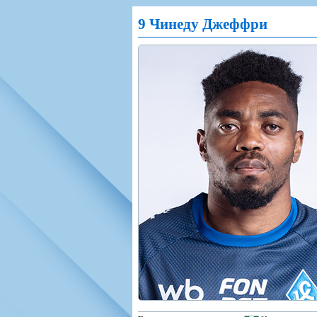
Игроки
РПЛ
Чемпионат СС
9 Чинеду Джеффри
Тренерско-административный со
Календарь
Кубок СССР
К
Руководство
Таблица
Чемпионат Ро
Фонд поддержки
Шахматка
Кубок России
Контакты
Статистика состава
Лига Европы 
Солидарность Самара Арена
Баланс матчей
Кубок Интерт
Закупки
FONBET Кубок России
Молодежное 
Вакансии
Матчи
Кубок Премье
Документы
Молодежная команда
Кубок ФНЛ
Календарь
Игроки
Таблица
Ветераны
Шахматка
Стадион "Мета
Статистика состава
Крылья Советов-2
Календарь
Таблица
Шахматка