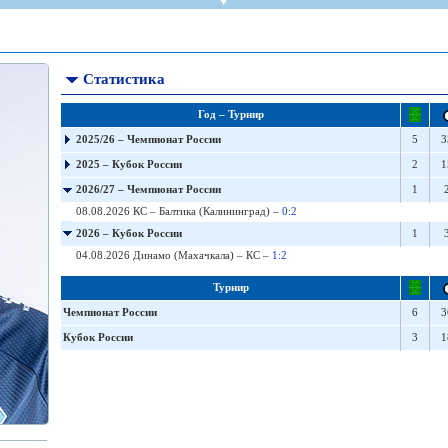
СР
Пресса
Фото
Твои "Крылья"
On-line магази
К
став
ниги
Крылья Советов - ТВ
Общение
Точки продаж
Б
ссии
Трансляции матчей
Болельщикам с инвалидностью
Б
Статистика
Прочее
Добрые "Крылья"
S
УЕФА
Кодекс
Год – Турнир
ото УЕФА
Правила поведения
2025/26 – Чемпионат России
5
3
первенство
Подготовка контролеров-расп
2025 – Кубок России
2
1
р-лиги
Порядок аккредитации объеди
2026/27 – Чемпионат России
1
08.08.2026 КС – Балтика (Калининград) –
0:2
2026 – Кубок России
1
04.08.2026 Динамо (Махачкала) – КС –
1:2
Турнир
ллург"
Чемпионат России
6
3
Кубок России
3
1