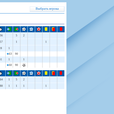
н
арта болельщика
 фирменной атрибутики
илеты и абонементы
Выбрать игрока
илеты на Яндекс Афиша
kybox
36
5
2
орядителей
57
1
1
нений болельщиков
28
1
63
90
31
1
1
60
90
64
1
5
2
88
1
1
1
1