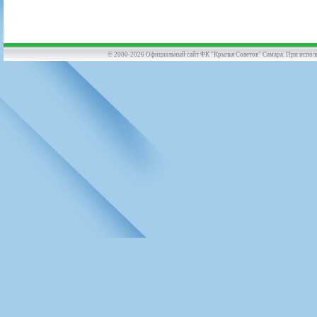
© 2000-2026 Официальный сайт ФК "Крылья Советов" Самара. При использов