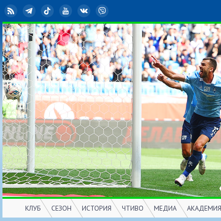
RSS
Telegram
TikTok
YouTube
ВКонтакте
Viber
КЛУБ
СЕЗОН
ИСТОРИЯ
ЧТИВО
МЕДИА
АКАДЕМИ