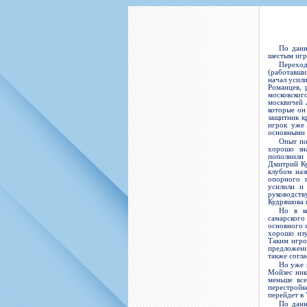
Игроки
РПЛ
Чемпионат СС
Тренерско-административный со
Календарь
Кубок СССР
К
Руководство
Таблица
Чемпионат Ро
По данн
Фонд поддержки
Шахматка
Кубок России
шестым игр
Переход
(работавши
Контакты
Статистика состава
Лига Европы 
начал усил
Романцев, 
Солидарность Самара Арена
Баланс матчей
Кубок Интерт
московског
москвичей 
Закупки
FONBET Кубок России
Молодежное 
которые он
защитник к
игрок уже 
Вакансии
Матчи
Кубок Премье
основными 
Опыт по
Документы
Молодежная команда
Кубок ФНЛ
хорошо зн
пополнили 
Календарь
Игроки
Дмитрий Ку
клубом наз
опорного 
Таблица
Ветераны
усилили и
руководств
Шахматка
Стадион "Мета
Кудряшова 
Но в ко
Статистика состава
самарского
основного с
Крылья Советов-2
хорошо изу
Таким игро
предложени
Календарь
также согл
Но уже 
Таблица
Мойзес ник
меньше все
Шахматка
перестройк
перейдет в
По данн