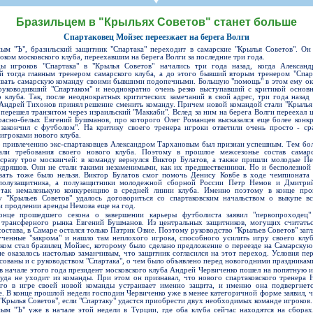
СР
Пресса
Фото
Твои "Крылья"
On-line магази
К
став
ниги
Бразильцем в "Крыльях Советов" станет больше
Крылья Советов - ТВ
Общение
Точки продаж
Б
Спартаковец Мойзес переезжает на берега Волги
ссии
Трансляции матчей
Болельщикам с инвалидностью
Б
ым "Ъ", бразильский защитник "Спартака" переходит в самарские "Крылья Советов". Он
Прочее
Добрые "Крылья"
S
оком московского клуба, переехавшим на берега Волги за последние три года.
ы игроков "Спартака" в "Крылья Советов" начались три года назад, когда Алексан
й тогда главным тренером самарского клуба, а до этого бывший вторым тренером "Спарт
УЕФА
Кодекс
ивать самарскую команду своими бывшими подопечными. Большую "помощь" в этом ему ок
руководивший "Спартаком" и неоднократно очень резко выступавший с критикой основ
ото УЕФА
Правила поведения
о клуба. Так, после неоднократных критических замечаний в свой адрес, три года назад 
Андрей Тихонов принял решение сменить команду. Причем новой командой стали "Крылья 
первенство
Подготовка контролеров-расп
 перешел транзитом через израильский "Маккаби". Вслед за ним на берега Волги переехал 
расно-белых Евгений Бушманов, про которого Олег Романцев высказался еще более конкр
закончил с футболом". На критику своего тренера игроки ответили очень просто - ср
р-лиги
Порядок аккредитации объеди
игроками нового клуба.
 привлечению экс-спартаковцев Александром Тархановым был признан успешным. Тем бол
али требования своего нового клуба. Поэтому в прошлое межсезонье состав самарс
сразу трое москвичей: в команду вернулся Виктор Булатов, а также пришли молодые П
дряшов. Они не стали такими незаменимыми, как их предшественники. Но и бесполезной
вать тоже было нельзя. Виктор Булатов смог помочь Денису Ковбе в ходе чемпионата
полузащитника, а полузащитники молодежной сборной России Петр Немов и Дмитри
 так немаленькую конкуренцию в средней линии клуба. Именно поэтому в конце про
у "Крыльев Советов" удалось договориться со спартаковским начальством о выкупе в
ллург"
и продлении аренды Немова еще на год.
нце прошедшего сезона о завершении карьеры футболиста заявил "первопроходец" 
 трансферного рынка Евгений Бушманов. Из центральных защитников, могущих считать
остава, в Самаре остался только Патрик Овие. Поэтому руководство "Крыльев Советов" заг
ченные "закрома" и нашло там неплохого игрока, способного усилить игру своего клуб
ком стал бразилец Мойзес, которому было сделано предложение о переезде на Самарскую
е оказалось настолько заманчивым, что защитник согласился на этот переход. Условия пе
асованы и с руководством "Спартака", о чем было объявлено перед новогодними праздникам
в начале этого года президент московского клуба Андрей Червиченко пошел на попятную и 
уда не уходит из команды. При этом он признавал, что нового спартаковского тренера 
го в игре своей новой команды устраивает именно защита, и именно она подвергнет
е. В конце прошлой недели господин Червиченко уже в менее категоричной форме заявил, ч
 "Крылья Советов", если "Спартаку" удастся приобрести двух необходимых команде игроков.
ым "Ъ" уже в начале этой недели в Турции, где оба клуба сейчас находятся на сборах