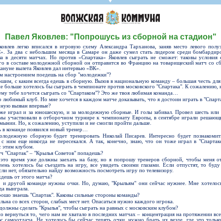
СР
Пресса
Фото
Твои "Крылья"
On-line магази
К
став
ниги
Крылья Советов - ТВ
Общение
Точки продаж
Б
ссии
Трансляции матчей
Болельщикам с инвалидностью
Б
Павел Яковлев: "Попрошусь из сборной на стадион"
Прочее
Добрые "Крылья"
S
ковлев легко вписался в игровую схему Александра Тарханова, заняв место левого полу
». За два с небольшим месяца в Самаре он даже сумел стать лидером среди бомбардир
УЕФА
Кодекс
ла в десяти матчах. Но против «Спартака» Яковлев сыграть не сможет: таковы условия 
го в составе молодежной сборной он отправится во Францию на товарищеский матч со с
ото УЕФА
Правила поведения
кануне вылета Яковлев дал интервью «ВК».
им настроением поедешь на сбор "молодежки"?
первенство
Подготовка контролеров-расп
ошим, с каким всегда едешь в сборную. Вызов в национальную команду – большая честь для 
е больше хотелось бы сыграть в чемпионате против московского "Спартака". К сожалению, 
р-лиги
Порядок аккредитации объеди
ему тебе хочется сыграть со "Спартаком"? Это же твоя любимая команда…
о любимый клуб. Но мне хочется в каждом матче доказывать, что я достоин играть в "Спарта
рную вызван впервые?
уже играл и за юношескую, и за молодежную сборные. И голы забивал. Провел шесть или 
мы участвовали в отборочном турнире к чемпионату Европы, в сентябре играли решающ
мынии. Но, к сожалению, уступили и не смогли пройти дальше.
ь в команде появился новый тренер…
олодежную сборную будет тренировать Николай Писарев. Интересно будет познакомит
 с ним еще никогда не пересекался. А так, конечно, знаю, что он тоже играл в "Спартак
ллург"
с этим клубом.
тч "Спартак" – "Крылья Советов" попадешь?
это время уже должны заехать на базу, но я попрошу тренеров сборной, чтобы меня о
чень хотелось бы съездить на игру, все увидеть своими глазами. Если отпустят, то буду
ли нет, обязательно найду возможность посмотреть игру по телевизору.
ждешь от этого матча?
, и другой команде нужны очки. Но, думаю, "Крыльям" они сейчас нужнее. Мне хотелос
да выиграла.
рошо знаешь "Спартак". Каковы сильные стороны команды?
льна со всех сторон, слабых мест нет. Опасаться нужно каждого игрока.
 должны сделать "Крылья", чтобы сыграть на равных с московским клубом?
о вернуться то, чего нам не хватало в последних матчах – концентрация на протяжении все
с самоотдача. Не хотелось бы сейчас терять очки, нужно брать их везде, где это тольк