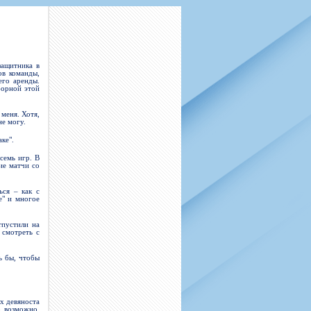
н
арта болельщика
 фирменной атрибутики
илеты и абонементы
илеты на Яндекс Афиша
kybox
защитника в
ов команды,
его аренды.
борной этой
орядителей
меня. Хотя,
не могу.
нений болельщиков
ке".
семь игр. В
ие матчи со
ься – как с
е" и многое
тпустили на
 смотреть с
ь бы, чтобы
х девяноста
о возможно.