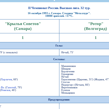
СР
Пресса
Фото
Твои "Крылья"
On-line магази
К
став
ниги
Крылья Советов - ТВ
Общение
Точки продаж
Б
II Чемпионат России. Высшая лига. 32 тур.
ссии
Трансляции матчей
16 октября 1993 г. Самара. Стадион "Металлург".
Болельщикам с инвалидностью
Б
10000 зрителей. +17ºC.
Прочее
Добрые "Крылья"
S
"Крылья Советов"
"Ротор"
УЕФА
Кодекс
(Самара)
(Волгоград)
ото УЕФА
Правила поведения
1
1
первенство
Подготовка контролеров-расп
р-лиги
Порядок аккредитации объеди
Голы:
79' (с пенальти)
Нечай, 75'
Составы:
Мананников
Шмарко
ллург"
Бурлаченко
Геращенко
Нечай
(
Харлачев
, 60')
Герасименко (Царенко, 31') (Жидков, 47'
Стогов
Нидергаус (Нечаев, 66')
 Вл.
(
Гапотий
, 79')
Веретенников
(
Ремезов
, 46')
Есипов
Меньщиков
Предупреждения:
2'