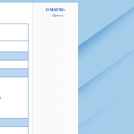
н
арта болельщика
 фирменной атрибутики
илеты и абонементы
О МАТЧЕ:
::
Пресса
илеты на Яндекс Афиша
kybox
орядителей
нений болельщиков
)