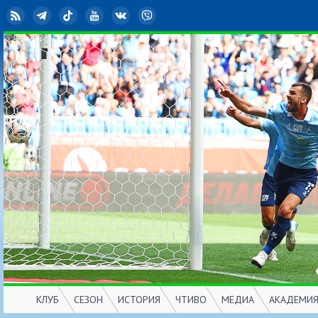
RSS
Telegram
TikTok
YouTube
ВКонтакте
Viber
КЛУБ
СЕЗОН
ИСТОРИЯ
ЧТИВО
МЕДИА
АКАДЕМИ