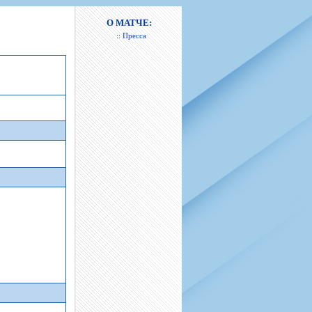
н
арта болельщика
 фирменной атрибутики
илеты и абонементы
О МАТЧЕ:
::
Пресса
илеты на Яндекс Афиша
kybox
орядителей
нений болельщиков