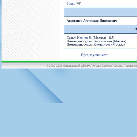
Буши
, 70'
Аверьянов Александр Николаевич
О
Судья:
Иванов В.
(Москва) - 8.5
Помощник судьи: Веселовский (Москва)
Помощник судьи: Клементьев (Москва)
Предыдущий матч
© 2000-2026 Официальный сайт ФК "Крылья Советов" Самара. При использов