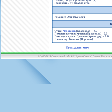
Робсон, 56' (оскорбление арбитра)
Грановский, 74' (грубая игра)
Романцев Олег Иванович
О
Судья:
Чеботарев
(Краснодар) - 8.7
Помощник судьи: Красюк (Краснодар) - 9.0
Помощник судьи: Правило (Краснодар) - 9.0
Инспектор: Козьяков (Воронеж)
Предыдущий матч
© 2000-2026 Официальный сайт ФК "Крылья Советов" Самара. При использов