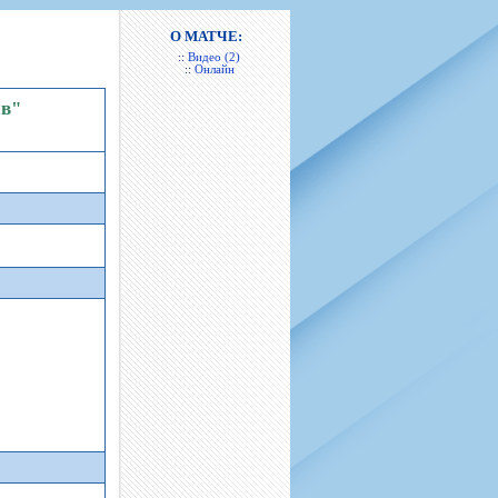
н
арта болельщика
 фирменной атрибутики
илеты и абонементы
О МАТЧЕ:
::
Видео (2)
илеты на Яндекс Афиша
::
Онлайн
kybox
ов"
орядителей
нений болельщиков