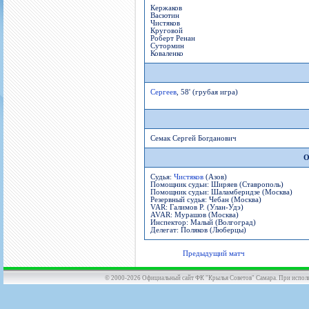
Кержаков
Васютин
Чистяков
Круговой
Роберт Ренан
Сутормин
Коваленко
Сергеев
, 58' (грубая игра)
Семак Сергей Богданович
О
Судья:
Чистяков
(Азов)
Помощник судьи: Ширяев (Ставрополь)
Помощник судьи: Шаламберидзе (Москва)
Резервный судья: Чебан (Москва)
VAR: Галимов Р. (Улан-Удэ)
AVAR: Мурашов (Москва)
Инспектор: Малый (Волгоград)
Делегат: Поляков (Люберцы)
Предыдущий матч
© 2000-2026 Официальный сайт ФК "Крылья Советов" Самара. При использов