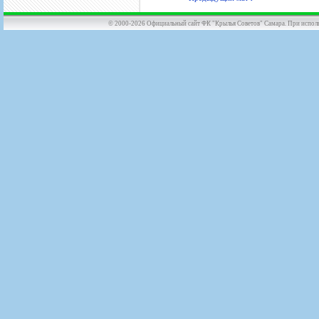
© 2000-2026 Официальный сайт ФК "Крылья Советов" Самара. При использов