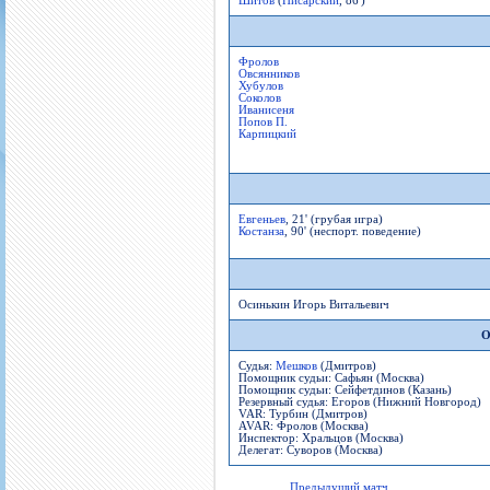
Шитов
(
Писарский
, 86')
Фролов
Овсянников
Хубулов
Соколов
Иванисеня
Попов П.
Карпицкий
Евгеньев
, 21' (грубая игра)
Костанза
, 90' (неспорт. поведение)
Осинькин Игорь Витальевич
О
Судья:
Мешков
(Дмитров)
Помощник судьи: Сафьян (Москва)
Помощник судьи: Сейфетдинов (Казань)
Резервный судья: Егоров (Нижний Новгород)
VAR: Турбин (Дмитров)
AVAR: Фролов (Москва)
Инспектор: Хральцов (Москва)
Делегат: Суворов (Москва)
Предыдущий матч