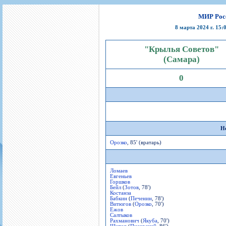
Игроки
РПЛ
Чемпионат СССР
Пресса
Фото
Тренерско-административный состав
Календарь
Кубок СССР
Книги
Крылья Советов - Т
МИР Росс
Руководство
Таблица
Чемпионат России
Трансляции матчей
8 марта 2024 г. 15
Фонд поддержки
Шахматка
Кубок России
Прочее
"Крылья Советов"
Контакты
Статистика состава
Лига Европы УЕФА
(Самара)
Солидарность Самара Арена
Баланс матчей
Кубок Интертото УЕФА
0
Закупки
FONBET Кубок России
Молодежное первенство
Вакансии
Матчи
Кубок Премьер-лиги
Документы
Молодежная команда
Кубок ФНЛ
Календарь
Игроки
Н
Таблица
Ветераны
Орозко
, 85' (вратарь)
Шахматка
Стадион "Металлург"
Статистика состава
Ломаев
Крылья Советов-2
Евгеньев
Горшков
Календарь
Бейл
(
Зотов
, 78')
Костанза
Таблица
Бабкин
(
Печенин
, 78')
Витюгов
(
Орозко
, 70')
Ежов
Шахматка
Салтыков
Рахманович
(
Якуба
, 70')