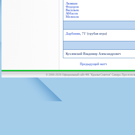
Лялякин
Федоров
Васильев
Аббасов
Мелихов
Дарбинян
, 71' (грубая игра)
Кухлевский Владимир Александрович
Предыдущий матч
© 2000-2026 Официальный сайт ФК "Крылья Советов" Самара. При использов