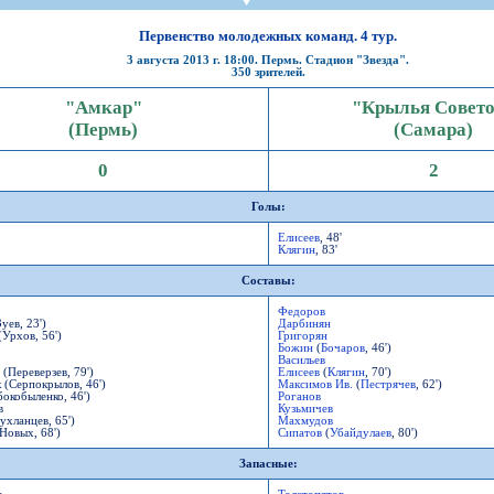
СР
Пресса
Фото
Твои "Крылья"
On-line магази
К
став
ниги
Крылья Советов - ТВ
Общение
Точки продаж
Б
Первенство молодежных команд. 4 тур.
ссии
Трансляции матчей
3 августа 2013 г. 18:00. Пермь. Стадион "Звезда".
Болельщикам с инвалидностью
Б
350 зрителей.
Прочее
Добрые "Крылья"
S
"Амкар"
"Крылья Совет
УЕФА
Кодекс
(Пермь)
(Самара)
ото УЕФА
Правила поведения
0
2
первенство
Подготовка контролеров-расп
р-лиги
Порядок аккредитации объеди
Голы:
Елисеев
, 48'
Клягин
, 83'
Составы:
Федоров
ллург"
уев, 23')
Дарбинян
Урхов, 56')
Григорян
Божин
(
Бочаров
, 46')
Васильев
(Переверзев, 79')
Елисеев
(
Клягин
, 70')
 (Серпокрылов, 46')
Максимов Ив.
(
Пестрячев
, 62')
бокобыленко, 46')
Роганов
в
Кузьмичев
ухланцев, 65')
Махмудов
Новых, 68')
Сипатов
(
Убайдулаев
, 80')
Запасные: