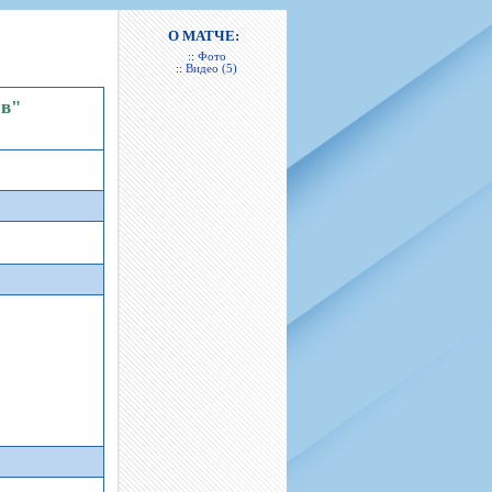
н
арта болельщика
 фирменной атрибутики
илеты и абонементы
О МАТЧЕ:
::
Фото
илеты на Яндекс Афиша
::
Видео (5)
kybox
ов"
орядителей
нений болельщиков