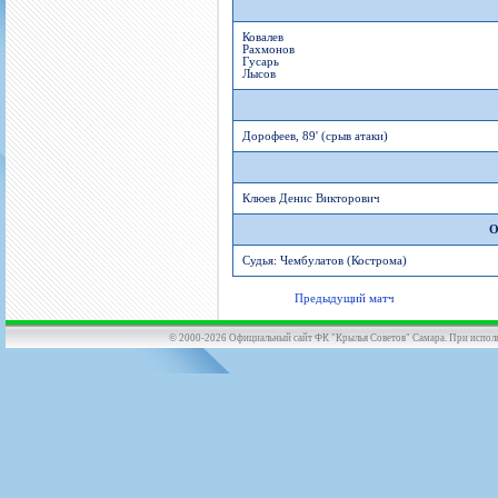
Ковалев
Рахмонов
Гусарь
Лысов
Дорофеев, 89' (срыв атаки)
Клюев Денис Викторович
О
Судья: Чембулатов (Кострома)
Предыдущий матч
© 2000-2026 Официальный сайт ФК "Крылья Советов" Самара. При использов