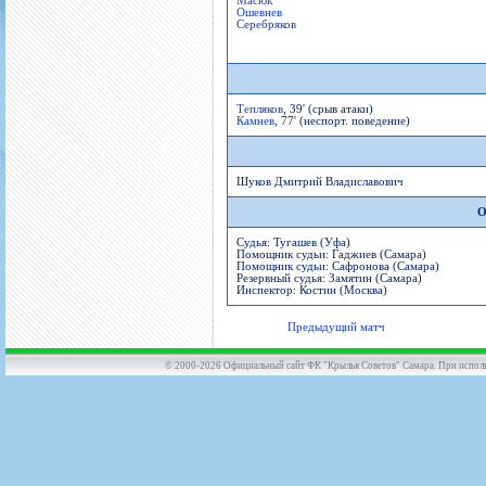
Масюк
Ошевнев
Серебряков
Тепляков
, 39' (срыв атаки)
Камнев
, 77' (неспорт. поведение)
Шуков Дмитрий Владиславович
О
Судья: Тугашев (Уфа)
Помощник судьи: Гаджиев (Самара)
Помощник судьи: Сафронова (Самара)
Резервный судья: Замятин (Самара)
Инспектор: Костин (Москва)
Предыдущий матч
© 2000-2026 Официальный сайт ФК "Крылья Советов" Самара. При использов