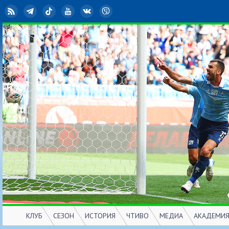
RSS
Telegram
TikTok
YouTube
ВКонтакте
Viber
КЛУБ
СЕЗОН
ИСТОРИЯ
ЧТИВО
МЕДИА
АКАДЕМИ