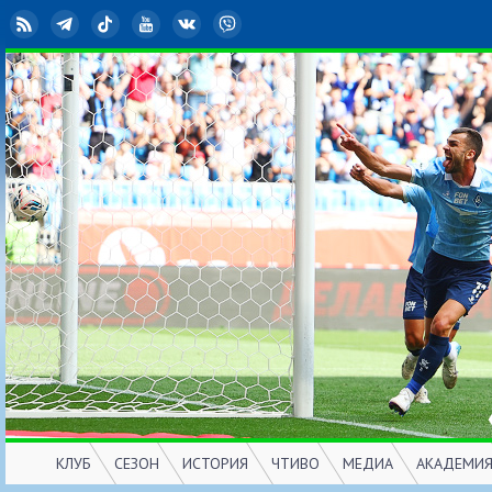
RSS
Telegram
TikTok
YouTube
ВКонтакте
Viber
КЛУБ
СЕЗОН
ИСТОРИЯ
ЧТИВО
МЕДИА
АКАДЕМИ