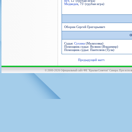
Бут
, 12' (грубая игра)
Медведев
, 75' (грубая игра)
Оборин Сергей Григорьевич
О
Судья:
Сухина
(Малаховка)
Помощник судьи: Волнин (Владимир)
Помощник судьи: Пантелеев (Тула)
Предыдущий матч
© 2000-2026 Официальный сайт ФК "Крылья Советов" Самара. При использов